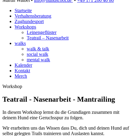
Martin Waibel •
info@hundscool.de
•
+49 171 200 40 80
Startseite
Verhaltensberatung
Zughundesport
Workshops
Leinengeflüster
Teatrail – Nasenarbeit
walks
walk & talk
social walk
mental walk
Kalender
Kontakt
Merch
Workshop
Teatrail - Nasenarbeit - Mantrailing
In diesem Workshop lernst du die Grundlagen zusammen mit
deinem Hund eine Geruchsspur zu folgen.
Wir erarbeiten uns das Wissen dass Du, dich und deinen Hund auf
selbst gelegten Trails trainieren und Auslasten kannst.