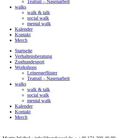
Teatrail – Nasenarbeit
walks
walk & talk
social walk
mental walk
Kalender
Kontakt
Merch
Startseite
Verhaltensberatung
Zughundesport
Workshops
Leinengeflüster
Teatrail – Nasenarbeit
walks
walk & talk
social walk
mental walk
Kalender
Kontakt
Merch