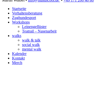
Martin Waibel •
info@hundscool.de
•
+49 171 200 40 80
Startseite
Verhaltensberatung
Zughundesport
Workshops
Leinengeflüster
Teatrail – Nasenarbeit
walks
walk & talk
social walk
mental walk
Kalender
Kontakt
Merch