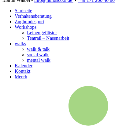
Martin Waibel •
info@hundscool.de
•
+49 171 200 40 80
Startseite
Verhaltensberatung
Zughundesport
Workshops
Leinengeflüster
Teatrail – Nasenarbeit
walks
walk & talk
social walk
mental walk
Kalender
Kontakt
Merch